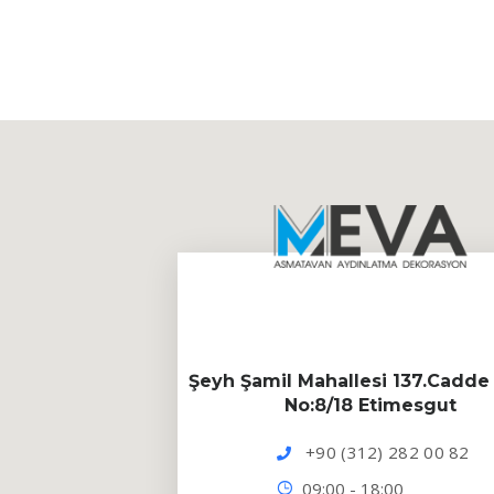
Şeyh Şamil Mahallesi 137.Cadde 
No:8/18 Etimesgut
+90 (312) 282 00 82
09:00 - 18:00