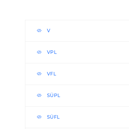
V
VPL
VFL
SÜPL
SÜFL