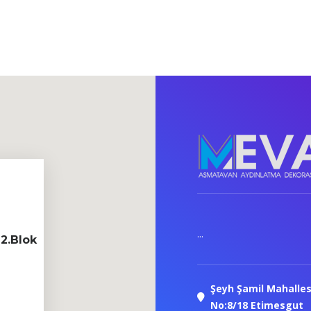
...
2.Blok
Şeyh Şamil Mahalles
No:8/18 Etimesgut