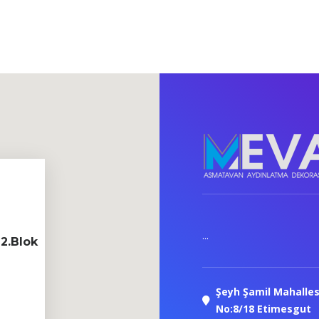
...
2.Blok
Şeyh Şamil Mahalles
No:8/18 Etimesgut