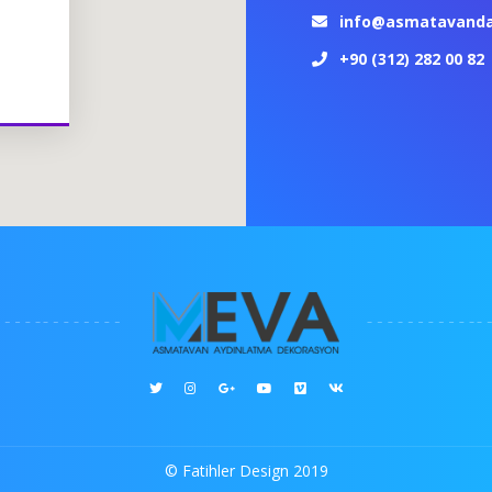
info@asmatavand
+90 (312) 282 00 82
© Fatihler Design 2019