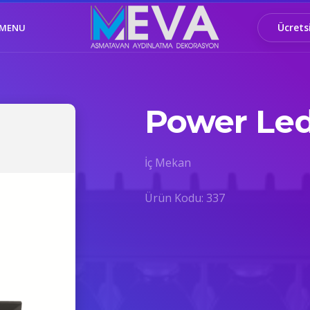
Ücrets
MENU
Power Led
İç Mekan
Ürün Kodu: 337